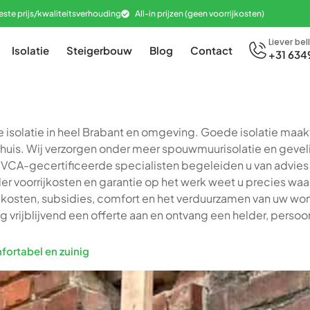
este prijs/kwaliteitsverhouding
All-in prijzen (geen voorrijkosten)
Liever bel
Isolatie
Steigerbouw
Blog
Contact
+31 634
e isolatie in heel Brabant en omgeving. Goede isolatie maa
uis. Wij verzorgen onder meer spouwmuurisolatie en gevelis
VCA-gecertificeerde specialisten begeleiden u van advies t
zonder voorrijkosten en garantie op het werk weet u precies waa
ver kosten, subsidies, comfort en het verduurzamen van uw 
g vrijblijvend een offerte aan en ontvang een helder, persoon
fortabel en zuinig