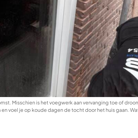
komst. Misschien is het voegwerk aan vervanging toe of droom 
en en voel je op koude dagen de tocht door het huis gaan. Wat