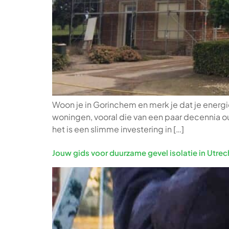
Woon je in Gorinchem en merk je dat je energie
woningen, vooral die van een paar decennia o
het is een slimme investering in […]
Jouw gids voor duurzame gevel isolatie in Utrec