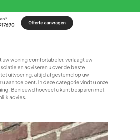
len?
Offerte aanvragen
917690
kt uw woning comfortabeler, verlaagt uw
olatie en adviseren u over de beste
ot uitvoering, altijd afgestemd op uw
r u aan toe bent. In deze categorie vindt u onze
woning. Benieuwd hoeveel u kunt besparen met
lijk advies.