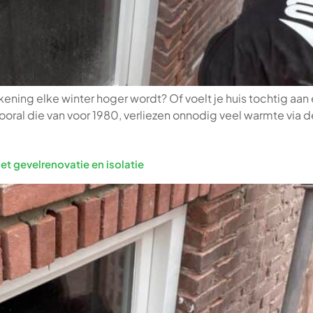
kening elke winter hoger wordt? Of voelt je huis tochtig aan 
vooral die van voor 1980, verliezen onnodig veel warmte via d
t gevelrenovatie en isolatie