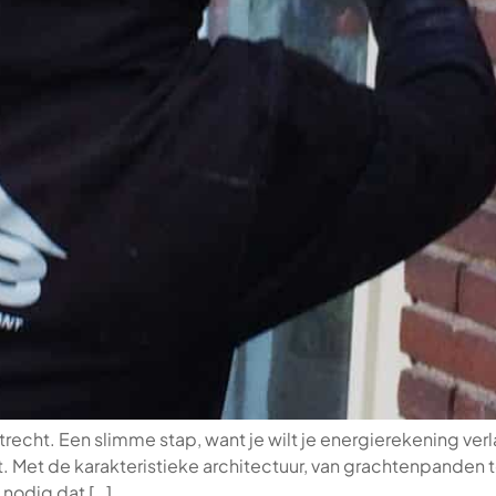
Utrecht. Een slimme stap, want je wilt je energierekening v
rkt. Met de karakteristieke architectuur, van grachtenpanden
n nodig dat […]