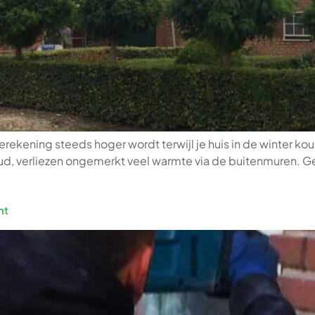
rekening steeds hoger wordt terwijl je huis in de winter kou
ud, verliezen ongemerkt veel warmte via de buitenmuren. Ge
ht