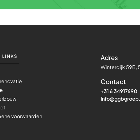
 LINKS
Adres
Winterdijk 59B, 
e
Contact
renovatie
ie
+31 6 34917690
gerbouw
Info@ggbgroep.
act
mene voorwaarden