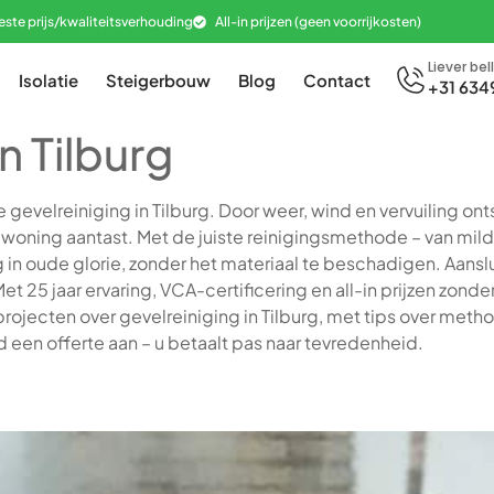
este prijs/kwaliteitsverhouding
All-in prijzen (geen voorrijkosten)
Liever bel
Isolatie
Steigerbouw
Blog
Contact
+31 634
n Tilburg
gevelreiniging in Tilburg. Door weer, wind en vervuiling onts
uw woning aantast. Met de juiste reinigingsmethode – van mil
n oude glorie, zonder het materiaal te beschadigen. Aansl
t 25 jaar ervaring, VCA-certificering en all-in prijzen zonde
projecten over gevelreiniging in Tilburg, met tips over meth
nd een offerte aan – u betaalt pas naar tevredenheid.