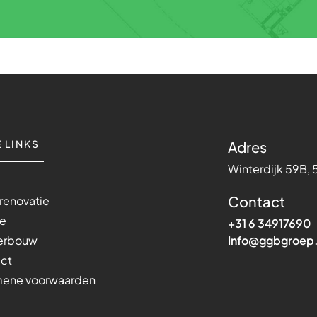
 LINKS
Adres
Winterdijk 59B, 
e
Contact
renovatie
ie
+31 6 34917690
gerbouw
Info@ggbgroep.
act
mene voorwaarden