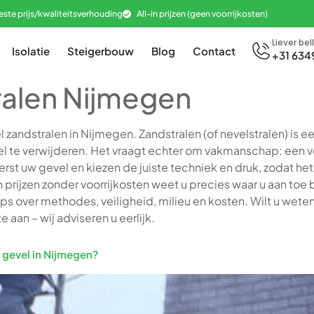
este prijs/kwaliteitsverhouding
All-in prijzen (geen voorrijkosten)
Liever bel
Isolatie
Steigerbouw
Blog
Contact
+31 634
ralen Nijmegen
 zandstralen in Nijmegen. Zandstralen (of nevelstralen) is 
evel te verwijderen. Het vraagt echter om vakmanschap: een
 uw gevel en kiezen de juiste techniek en druk, zodat het res
in prijzen zonder voorrijkosten weet u precies waar u aan toe
ps over methodes, veiligheid, milieu en kosten. Wilt u weten 
 aan – wij adviseren u eerlijk.
n gevel in Nijmegen?