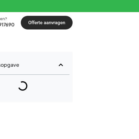
len?
Offerte aanvragen
917690
sopgave