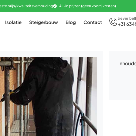
este prijs/kwaliteitsverhouding
All-in prijzen (geen voorrijkosten)
Liever bel
Isolatie
Steigerbouw
Blog
Contact
+31 634
Inhoud