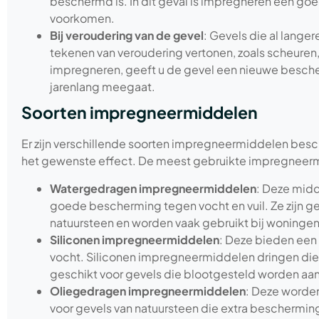
beschermd is. In dit geval is impregneren een go
voorkomen.
Bij veroudering van de gevel
: Gevels die al langer
tekenen van veroudering vertonen, zoals scheuren,
impregneren, geeft u de gevel een nieuwe besche
jarenlang meegaat.
Soorten impregneermiddelen
Er zijn verschillende soorten impregneermiddelen besch
het gewenste effect. De meest gebruikte impregneerm
Watergedragen impregneermiddelen
: Deze midd
goede bescherming tegen vocht en vuil. Ze zijn g
natuursteen en worden vaak gebruikt bij woningen
Siliconen impregneermiddelen
: Deze bieden een
vocht. Siliconen impregneermiddelen dringen diep 
geschikt voor gevels die blootgesteld worden 
Oliegedragen impregneermiddelen
: Deze worden
voor gevels van natuursteen die extra beschermi