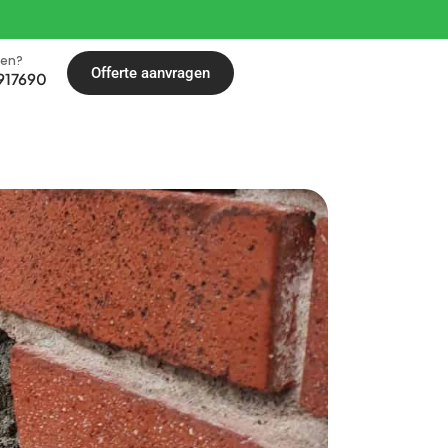
len?
Offerte aanvragen
917690