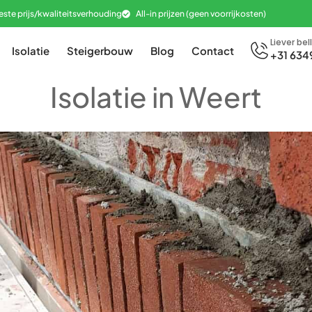
este prijs/kwaliteitsverhouding
All-in prijzen (geen voorrijkosten)
Liever bel
Isolatie
Steigerbouw
Blog
Contact
+31 634
Isolatie in Weert