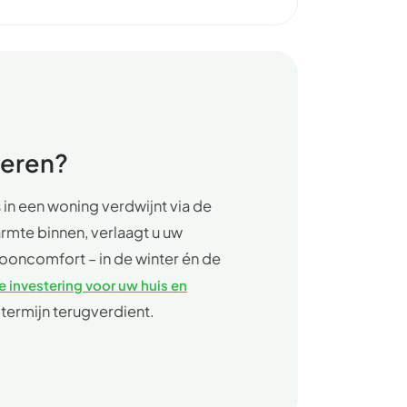
leren?
 in een woning verdwijnt via de
armte binnen, verlaagt u uw
ooncomfort – in de winter én de
 investering voor uw huis en
p termijn terugverdient.