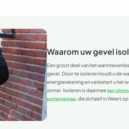
Waarom uw gevel iso
Een groot deel van het warmteverlies
gevel. Door te isoleren houdt u de w
energierekening en verbetert u het w
zomer. Isoleren is daarmee
een slimme
, die zichzelf in Weert o
portemonnee