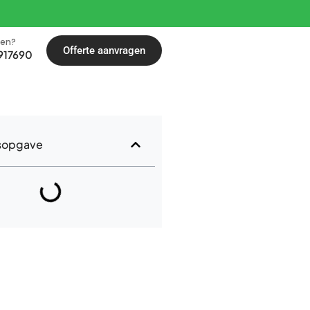
len?
Offerte aanvragen
917690
sopgave