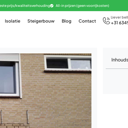
este prijs/kwaliteitsverhouding
All-in prijzen (geen voorrijkosten)
Liever bel
Isolatie
Steigerbouw
Blog
Contact
+31 634
Inhoud