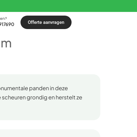
len?
Offerte aanvragen
917690
em
monumentale panden in deze
 scheuren grondig en herstelt ze