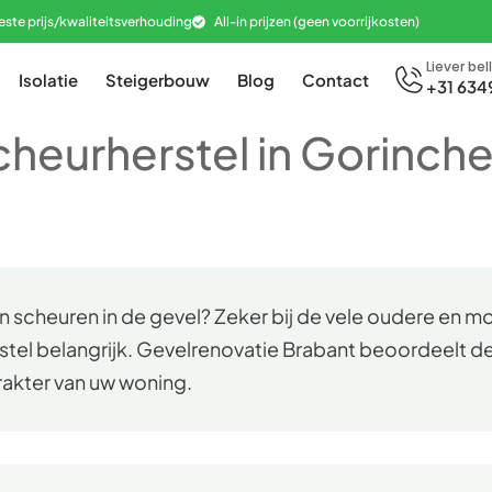
este prijs/kwaliteitsverhouding
All-in prijzen (geen voorrijkosten)
Liever bel
Isolatie
Steigerbouw
Blog
Contact
+31 634
cheurherstel in Gorinch
n scheuren in de gevel? Zeker bij de vele oudere en 
stel belangrijk. Gevelrenovatie Brabant beoordeelt de
rakter van uw woning.