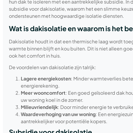
hun dak te isoleren met een aantrekkelijke subsidie. In 
subsidie voor dakisolatie, waarom het een slimme keuze
ondersteunen met hoogwaardige isolatie diensten.
Wat is dakisolatie en waarom is het be
Dakisolatie houdt in dat een thermische laag wordt to
warmte binnen blijft en kou buiten. Dit is niet alleen 
ook het comfort in huis.
De voordelen van dakisolatie zijn talrijk:
Lagere energiekosten
: Minder warmteverlies bet
energierekening.
Meer wooncomfort
: Een goed geïsoleerd dak hou
uw woning koel in de zomer.
Milieuvriendelijk
: Door minder energie te verbruik
Waardeverhoging van uw woning
: Een energiezui
aantrekkelijker voor potentiële kopers.
Subsidie voor dakisolatie