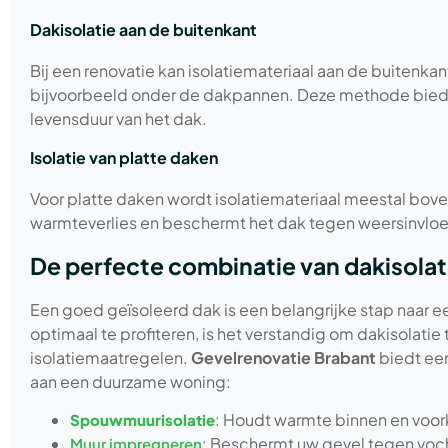
Dakisolatie aan de buitenkant
Bij een renovatie kan isolatiemateriaal aan de buitenka
bijvoorbeeld onder de dakpannen. Deze methode biedt 
levensduur van het dak.
Isolatie van platte daken
Voor platte daken wordt isolatiemateriaal meestal bov
warmteverlies en beschermt het dak tegen weersinvlo
De perfecte combinatie van dakisolat
Een goed geïsoleerd dak is een belangrijke stap naar 
optimaal te profiteren, is het verstandig om dakisolat
isolatiemaatregelen.
Gevelrenovatie Brabant
biedt een
aan een duurzame woning:
: Houdt warmte binnen en voo
Spouwmuurisolatie
: Beschermt uw gevel tegen vocht
Muur impregneren