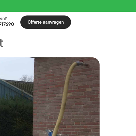
len?
Offerte aanvragen
917690
t