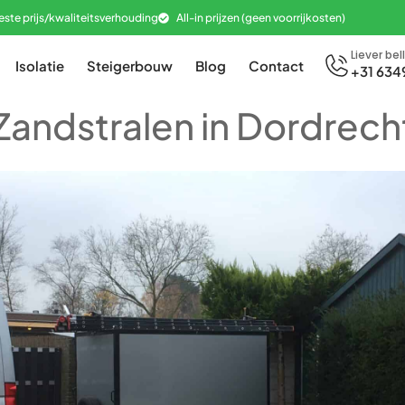
este prijs/kwaliteitsverhouding
All-in prijzen (geen voorrijkosten)
Liever bel
Isolatie
Steigerbouw
Blog
Contact
+31 634
Zandstralen in Dordrech