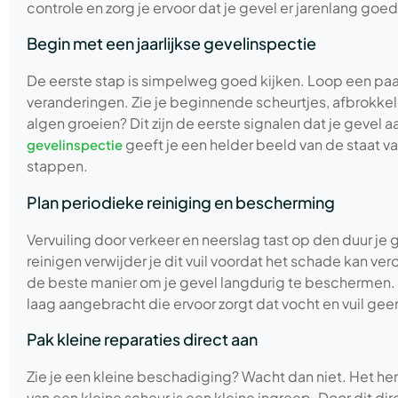
controle en zorg je ervoor dat je gevel er jarenlang goed 
Begin met een jaarlijkse gevelinspectie
De eerste stap is simpelweg goed kijken. Loop een paar 
veranderingen. Zie je beginnende scheurtjes, afbrokk
algen groeien? Dit zijn de eerste signalen dat je gevel
geeft je een helder beeld van de staat v
gevelinspectie
stappen.
Plan periodieke reiniging en bescherming
Vervuiling door verkeer en neerslag tast op den duur je 
reinigen verwijder je dit vuil voordat het schade kan ve
de beste manier om je gevel langdurig te beschermen.
laag aangebracht die ervoor zorgt dat vocht en vuil gee
Pak kleine reparaties direct aan
Zie je een kleine beschadiging? Wacht dan niet. Het her
van een kleine scheur is een kleine ingreep. Door dit di