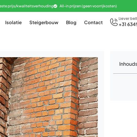
este prijs/kwaliteitsverhouding
All-in prijzen (geen voorrijkosten)
Liever bel
Isolatie
Steigerbouw
Blog
Contact
+31 634
Inhoud