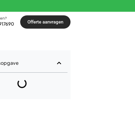
len?
Offerte aanvragen
917690
sopgave